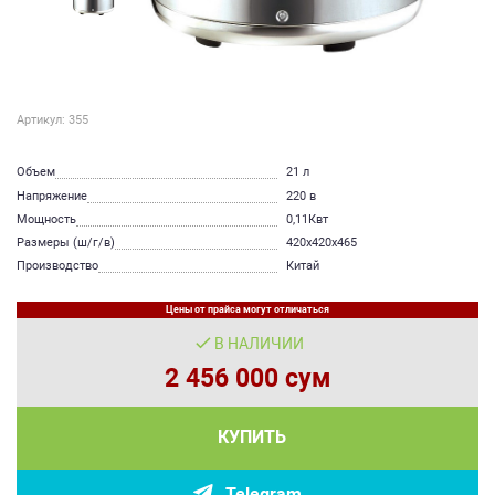
Артикул: 355
Объем
21 л
Напряжение
220 в
Мощность
0,11Квт
Размеры (ш/г/в)
420х420х465
Производство
Китай
Цены от прайса могут отличаться
В НАЛИЧИИ
2 456 000 сум
КУПИТЬ
Telegram