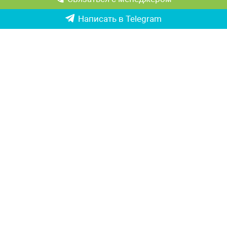
Посудомоечное оборудование
Стеллажи металлические
Написать в Telegram
ДЛЯ КЛИЕНТА
КОНТАКТНАЯ
ИНФОРМАЦИЯ
Как правильно выбрать
Республика Узбекистан, г.
оборудование
Ташкент,
Политика конфиденциальности
Чиланзарский р-он ул. Катартал,
Гарантии
6-й квартал, 21
Возврат и обмен товаров
Ориентир: ТРЦ «Парус», оптовый
Доставка и логистика
рынок «Оптовка»
Партнерство
Тел:
+998 90 357 88 07
Тел:
+998 90 005 88 07
Тел:
+998 90 912 03 60