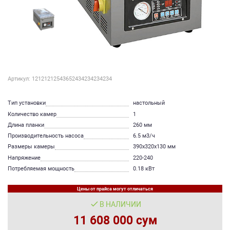
Артикул: 12121212543652434234234234
Тип установки
настольный
Количество камер
1
Длина планки
260 мм
Производительность насоса
6.5 м3/ч
Размеры камеры
390х320х130 мм
Напряжение
220-240
Потребляемая мощность
0.18 кВт
Цены от прайса могут отличаться
В НАЛИЧИИ
11 608 000 сум