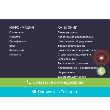
ИНФОРМАЦИЯ
КАТЕГОРИИ
О компании
Линия раздачи
Новости
Холодильное оборудование
Сертификаты
Нейтральное оборудование
Блог
Барное оборудование
Карта сайта
Ванны моечные нержавеющие
Контакты
Столы производственные
нержавеющие
Тепловое оборудование
Хлебопекарное и кондитерское
оборудование
Электромеханическое
оборудование
Связаться с менеджером
Посудомоечное оборудование
Стеллажи металлические
Написать в Telegram
ДЛЯ КЛИЕНТА
КОНТАКТНАЯ
ИНФОРМАЦИЯ