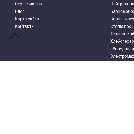
Сертификаты
Нейтрально
Блог
Барное обо
Карта сайта
Ванны мое
Контакты
Столы прои
Тепловое о
Хлебопекар
оборудован
Электромех
Посудомоеч
Стеллажи м
Copyright 2026 © OOO "Restob"