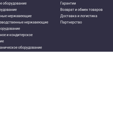
е оборудование
Гарантии
рудование
Возврат и обмен товаров
чные нержавеющие
Доставка и логистика
зводственные нержавеющие
Партнерство
борудование
ное и кондитерское
ие
аническое оборудование
ное оборудование
еталлические
Developed by "Tera Group"