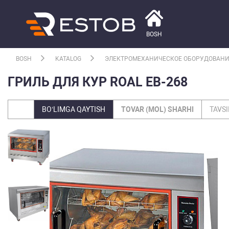
BOSH
BOSH
KATALOG
ЭЛЕКТРОМЕХАНИЧЕСКОЕ ОБОРУДОВАН
ГРИЛЬ ДЛЯ КУР ROAL EB-268
BO‘LIMGA QAYTISH
TOVAR (MOL) SHARHI
TAVSI