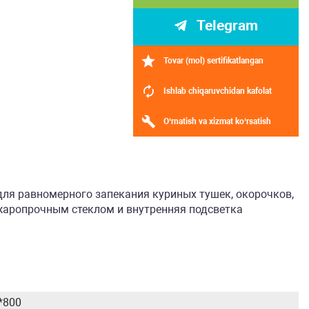
Telegram
Tovar (mol) sertifikatlangan
Ishlab chiqaruvchidan kafolat
O‘rnatish va xizmat ko‘rsatish
для равномерного запекания куриных тушек, окорочков,
 жаропрочным стеклом и внутренняя подсветка
*800