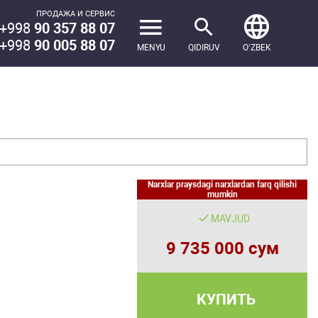
ПРОДАЖА И СЕРВИС
+998
90 357 88 07
+998
90 005 88 07
MENYU
QIDIRUV
OʻZBEK
Narxlar praysdagi narxlardan farq qilishi
mumkin
MAVJUD
9 735 000 сум
КУПИТЬ