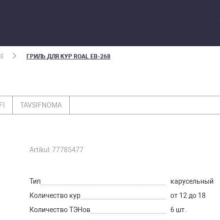
ИЕ
ГРИЛЬ ДЛЯ КУР ROAL EB-268
FI
TAVSIFNOMA
Artikul: 77785477
Тип
карусельный
Количество кур
от 12 до 18
Количество ТЭНов
6 шт.