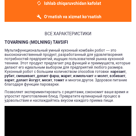
Ishlab chiqaruvchidan kafolat
O‘rnatish va xizmat ko‘rsatish
ВСЕ ХАРАКТЕРИСТИКИ
TOVARNING (MOLNING) TAVSIFI
Мультифункциональный умный кухонный комбайн робот — это
высококачественный продукт, разработанный для удовлетворения
потребностей предприятий, ищущих пользователей рынка кухонной
техники. Этот продукт предлагает ряд функций и преимуществ, которые
делают его идеальным выбором для предприятий любого размера.
Кухонный робот с большим количеством способов готовки:
нарезает
,
рубит
,
смешивает
,
делает фарш
,
жарит
,
измельчает
и
молет
,
взбивает
,
варит
,
делает йогурт
,
месит
,
томит
и многое другое. Здоровое питание
благодаря функции пароварки.
Позволяет экспериментировать с рецептами, сэкономит ваше время и
упростит приготовление блюд. Превратите кулинарный процесс в
удовольствие и наслаждайтесь вкусом каждого приема пищи.