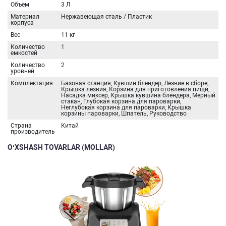
Объем
3 Л
Материал
Нержавеющая сталь / Пластик
корпуса
Вес
11 кг
Количество
1
емкостей
Количество
2
уровней
Комплектация
Базовая станция, Кувшин блендер, Лезвие в сборе,
Крышка лезвия, Корзина для приготовления пищи,
Насадка миксер, Крышка кувшина блендера, Мерный
стакан, Глубокая корзина для пароварки,
Неглубокая корзина для пароварки, Крышка
корзины пароварки, Шпатель, Руководство
Страна
Китай
производитель
O‘XSHASH TOVARLAR (MOLLAR)