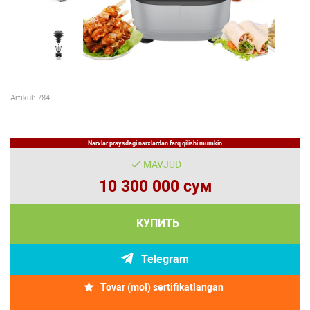
Artikul: 784
Narxlar praysdagi narxlardan farq qilishi mumkin
MAVJUD
10 300 000 сум
КУПИТЬ
Telegram
Tovar (mol) sertifikatlangan