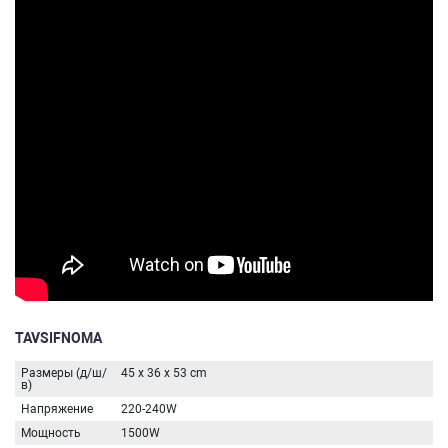
TAVSIFNOMA
Размеры (д/ш/
45 x 36 x 53 cm
в)
Напряжение
220-240W
Мощность
1500W