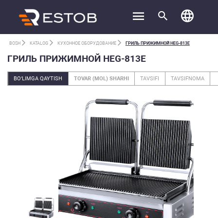
BOSH
KATALOG
КУХОННОЕ ОБОРУДОВАНИЕ
ГРИЛЬ ПРИЖИМНОЙ HEG-813E
ГРИЛЬ ПРИЖИМНОЙ HEG-813E
BO‘LIMGA QAYTISH
TOVAR (MOL) SHARHI
TAVSIFI
TAVSIFNOMA