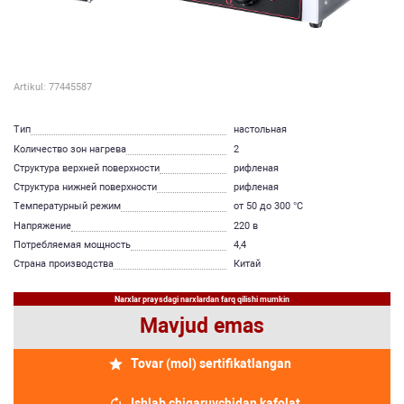
Artikul: 77445587
Тип
настольная
Количество зон нагрева
2
Структура верхней поверхности
рифленая
Структура нижней поверхности
рифленая
Температурный режим
от 50 до 300 °C
Напряжение
220 в
Потребляемая мощность
4,4
Страна производства
Китай
Narxlar praysdagi narxlardan farq qilishi mumkin
Mavjud emas
Tovar (mol) sertifikatlangan
Ishlab chiqaruvchidan kafolat