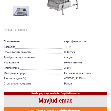
Artikul: 131323664
Применение
картофелечистка
Загрузка
17 кг
Производительность
300 кг/ч
Требуется подключение
к воде
Управление
механическое
Напряжение
380 В
Материал корпуса
Нержавеющая сталь
Размеры (д/ш/в)
465/700/1125мм
Страна производства
Россия
Narxlar praysdagi narxlardan farq qilishi mumkin
Mavjud emas