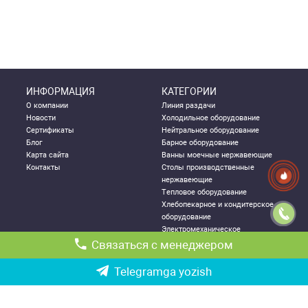
ИНФОРМАЦИЯ
КАТЕГОРИИ
О компании
Линия раздачи
Новости
Холодильное оборудование
Сертификаты
Нейтральное оборудование
Блог
Барное оборудование
Карта сайта
Ванны моечные нержавеющие
Контакты
Столы производственные
нержавеющие
Тепловое оборудование
Хлебопекарное и кондитерское
оборудование
Электромеханическое
оборудование
Связаться с менеджером
Посудомоечное оборудование
Стеллажи металлические
Telegramga yozish