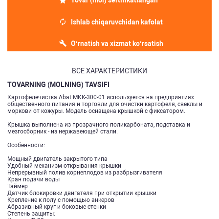
Tovar (mol) sertifikatlangan
Ishlab chiqaruvchidan kafolat
O‘rnatish va xizmat ko‘rsatish
ВСЕ ХАРАКТЕРИСТИКИ
TOVARNING (MOLNING) TAVSIFI
Картофелечистка Abat МКК-300-01 используется на предприятиях
общественного питания и торговли для очистки картофеля, свеклы и
моркови от кожуры. Модель оснащена крышкой с фиксатором.
Крышка выполнена из прозрачного поликарбоната, подставка и
мезгосборник - из нержавеющей стали.
Особенности:
Мощный двигатель закрытого типа
Удобный механизм открывания крышки
Непрерывный полив корнеплодов из разбрызгивателя
Кран подачи воды
Таймер
Датчик блокировки двигателя при открытии крышки
Крепление к полу с помощью анкеров
Абразивный круг и боковые стенки
Степень защиты: