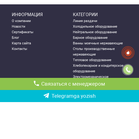
ИНФОРМАЦИЯ
КАТЕГОРИИ
О компании
Линия раздачи
Новости
Холодильное оборудование
Сертификаты
Нейтральное оборудование
Блог
Барное оборудование
Карта сайта
Ванны моечные нержавеющие
Контакты
Столы производственные
нержавеющие
Тепловое оборудование
Хлебопекарное и кондитерское
оборудование
Электромеханическое
оборудование
Связаться с менеджером
Посудомоечное оборудование
Стеллажи металлические
Telegramga yozish
ДЛЯ КЛИЕНТА
КОНТАКТНАЯ
ИНФОРМАЦИЯ
Как правильно выбрать
Республика Узбекистан, г.
оборудование
Ташкент,
Политика конфиденциальности
Чиланзарский р-он ул. Катартал,
Гарантии