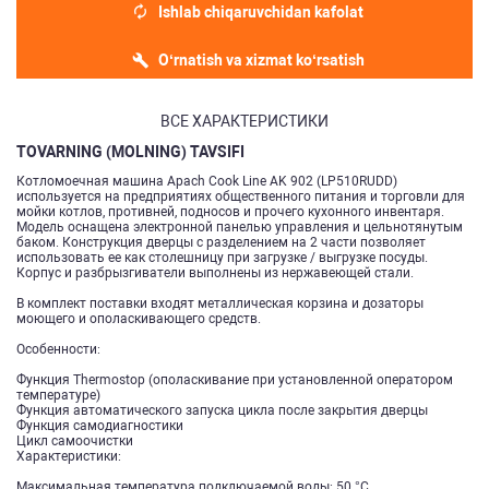
Ishlab chiqaruvchidan kafolat
O‘rnatish va xizmat ko‘rsatish
ВСЕ ХАРАКТЕРИСТИКИ
TOVARNING (MOLNING) TAVSIFI
Котломоечная машина Apach Cook Line AK 902 (LP510RUDD)
используется на предприятиях общественного питания и торговли для
мойки котлов, противней, подносов и прочего кухонного инвентаря.
Модель оснащена электронной панелью управления и цельнотянутым
баком. Конструкция дверцы с разделением на 2 части позволяет
использовать ее как столешницу при загрузке / выгрузке посуды.
Корпус и разбрызгиватели выполнены из нержавеющей стали.
В комплект поставки входят металлическая корзина и дозаторы
моющего и ополаскивающего средств.
Особенности:
Функция Thermostop (ополаскивание при установленной оператором
температуре)
Функция автоматического запуска цикла после закрытия дверцы
Функция самодиагностики
Цикл самоочистки
Характеристики:
Максимальная температура подключаемой воды: 50 °C