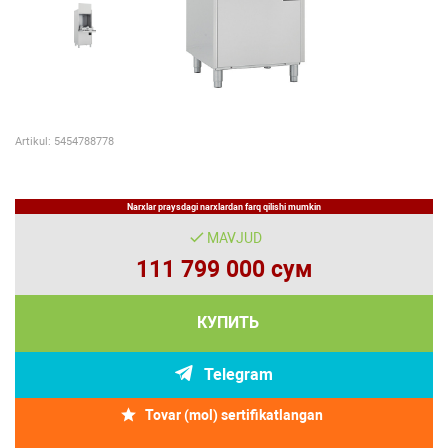
Artikul: 5454788778
Narxlar praysdagi narxlardan farq qilishi mumkin
MAVJUD
111 799 000 сум
КУПИТЬ
Telegram
Tovar (mol) sertifikatlangan