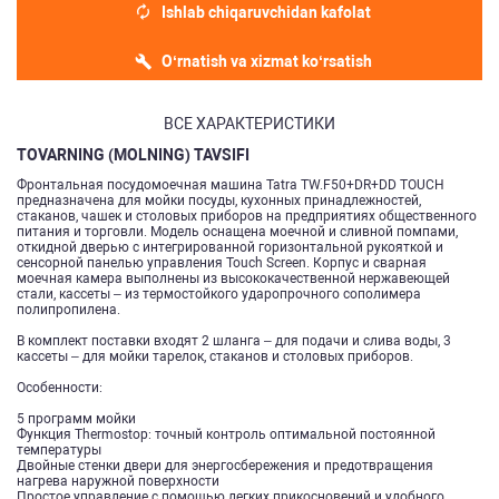
Ishlab chiqaruvchidan kafolat
O‘rnatish va xizmat ko‘rsatish
ВСЕ ХАРАКТЕРИСТИКИ
TOVARNING (MOLNING) TAVSIFI
Фронтальная посудомоечная машина Tatra TW.F50+DR+DD TOUCH
предназначена для мойки посуды, кухонных принадлежностей,
стаканов, чашек и столовых приборов на предприятиях общественного
питания и торговли. Модель оснащена моечной и сливной помпами,
откидной дверью с интегрированной горизонтальной рукояткой и
сенсорной панелью управления Touch Screen. Корпус и сварная
моечная камера выполнены из высококачественной нержавеющей
стали, кассеты – из термостойкого ударопрочного сополимера
полипропилена.
В комплект поставки входят 2 шланга – для подачи и слива воды, 3
кассеты – для мойки тарелок, стаканов и столовых приборов.
Особенности:
5 программ мойки
Функция Thermostop: точный контроль оптимальной постоянной
температуры
Двойные стенки двери для энергосбережения и предотвращения
нагрева наружной поверхности
Простое управление с помощью легких прикосновений и удобного