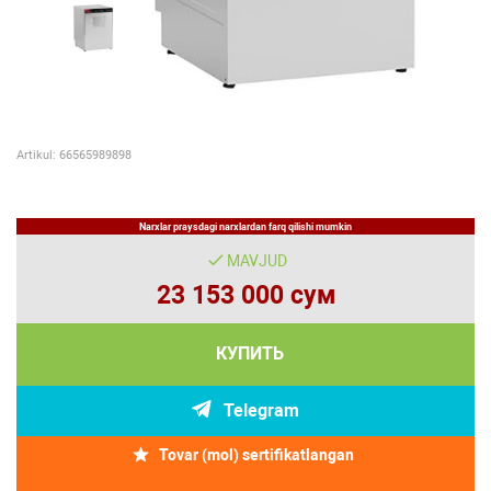
Artikul: 66565989898
Narxlar praysdagi narxlardan farq qilishi mumkin
MAVJUD
23 153 000 сум
КУПИТЬ
Telegram
Tovar (mol) sertifikatlangan