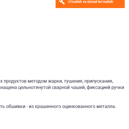
O‘rnatish va xizmat ko‘rsatish
х продуктов методом жарки, тушения, припускания,
оснащена цельнотянутой сварной чашей, фиксацией ручки
ть обшивки - из крашенного оцинкованного металла.