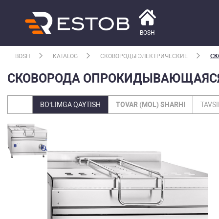
BOSH
BOSH
KATALOG
СКОВОРОДЫ ЭЛЕКТРИЧЕСКИЕ
СК
СКОВОРОДА ОПРОКИДЫВАЮЩАЯСЯ 12
BO‘LIMGA QAYTISH
TOVAR (MOL) SHARHI
TAVSI