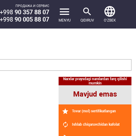
ПРОДАЖА И СЕРВИС
+998
90 357 88 07
+998
90 005 88 07
MENYU
QIDIRUV
OʻZBEK
Narxlar praysdagi narxlardan farq qilishi
mumkin
Mavjud emas
Tovar (mol) sertifikatlangan
Ishlab chiqaruvchidan kafolat