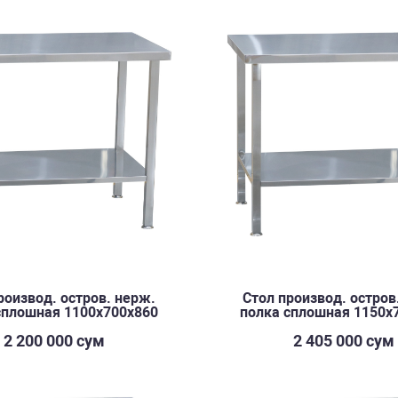
роизвод. остров. нерж.
Стол производ. остров
сплошная 1100х700х860
полка сплошная 1150х
2 200 000 сум
2 405 000 сум