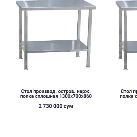
Стол производ. остров. нерж.
Стол п
полка сплошная 1300х700х860
полка 
2 730 000 сум