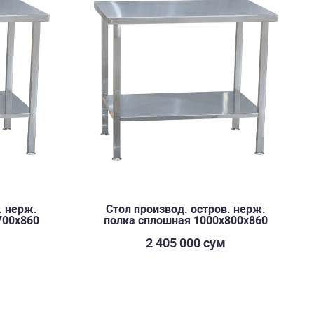
. нерж.
Стол производ. остров. нерж.
700х860
полка сплошная 1000х800х860
2 405 000 сум