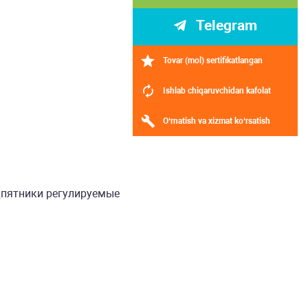
Telegram
Tovar (mol) sertifikatlangan
Ishlab chiqaruvchidan kafolat
O‘rnatish va xizmat ko‘rsatish
дпятники регулируемые