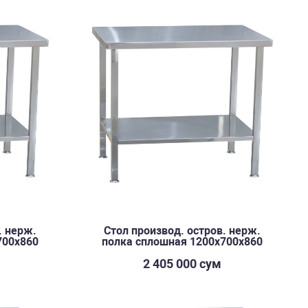
. нерж.
Стол производ. остров. нерж.
700х860
полка сплошная 1200х700х860
2 405 000 сум