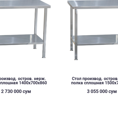
роизвод. остров. нерж.
Стол производ. остров
сплошная 1400х700х860
полка сплошная 1500х
2 730 000 сум
3 055 000 сум