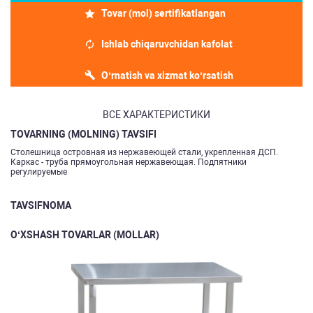
Tovar (mol) sertifikatlangan
Ishlab chiqaruvchidan kafolat
O‘rnatish va xizmat ko‘rsatish
ВСЕ ХАРАКТЕРИСТИКИ
TOVARNING (MOLNING) TAVSIFI
Столешница островная из нержавеющей стали, укрепленная ДСП.
Каркас - труба прямоугольная нержавеющая. Подпятники
регулируемые
TAVSIFNOMA
O‘XSHASH TOVARLAR (MOLLAR)