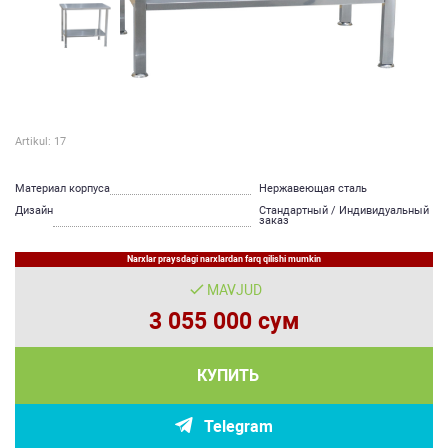
Artikul: 17
Материал корпуса
Нержавеющая сталь
Дизайн
Стандартный / Индивидуальный
заказ
Narxlar praysdagi narxlardan farq qilishi mumkin
MAVJUD
3 055 000 сум
КУПИТЬ
Telegram