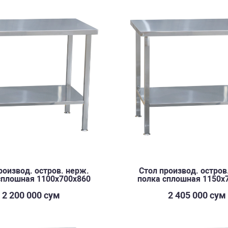
роизвод. остров. нерж.
Стол производ. остров
сплошная 1100х700х860
полка сплошная 1150х
2 200 000 сум
2 405 000 сум