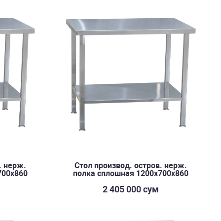
. нерж.
Стол производ. остров. нерж.
700х860
полка сплошная 1200х700х860
2 405 000 сум