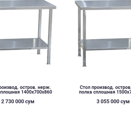
роизвод. остров. нерж.
Стол производ. остров
сплошная 1400х700х860
полка сплошная 1500х
2 730 000 сум
3 055 000 сум