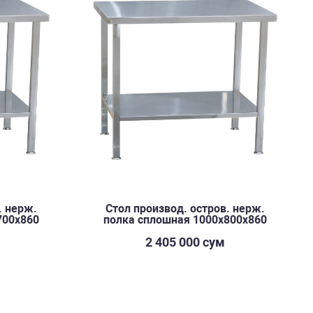
. нерж.
Стол производ. остров. нерж.
700х860
полка сплошная 1000х800х860
2 405 000 сум