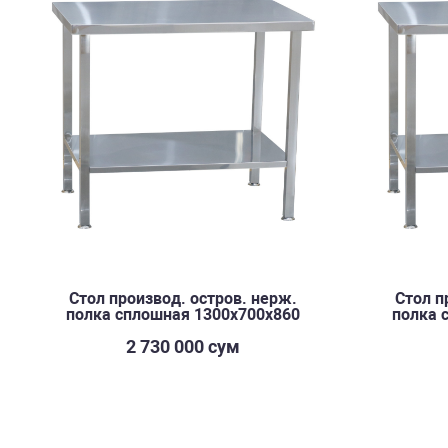
Стол производ. остров. нерж.
Стол п
полка сплошная 1300х700х860
полка 
2 730 000 сум