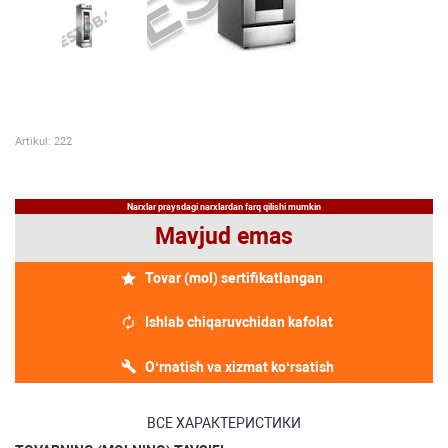
Artikul: 222
Narxlar praysdagi narxlardan farq qilishi mumkin
Mavjud emas
Tovar (mol) sertifikatlangan
Ishlab chiqaruvchidan kafolat
O‘rnatish va xizmat ko‘rsatish
ВСЕ ХАРАКТЕРИСТИКИ