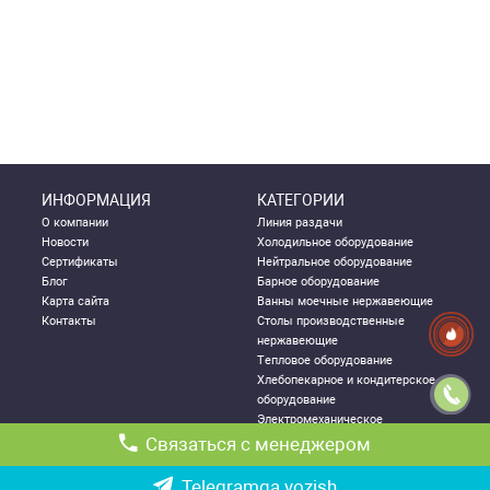
ИНФОРМАЦИЯ
КАТЕГОРИИ
О компании
Линия раздачи
Новости
Холодильное оборудование
Сертификаты
Нейтральное оборудование
Блог
Барное оборудование
Карта сайта
Ванны моечные нержавеющие
Контакты
Столы производственные
нержавеющие
Тепловое оборудование
Хлебопекарное и кондитерское
оборудование
Электромеханическое
оборудование
Связаться с менеджером
Посудомоечное оборудование
Стеллажи металлические
Telegramga yozish