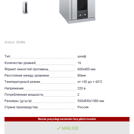
Artikul: 35496
Тип
шкаф
Количество уровней
16
Формат емкостей противень
600х400 мм
Расстояние между уровнями
80мм
Температурный режим
от +30 до + 60°С
Напряжение
220 в
Потребляемая мощность
2
Размеры (д/ш/в)
550х830х1580 мм
Страна производства
Россия
Narxlar praysdagi narxlardan farq qilishi mumkin
MAVJUD