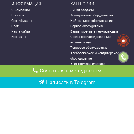
ИНФОРМАЦИЯ
КАТЕГОРИИ
О компании
Линия раздачи
Новости
Холодильное оборудование
Сертификаты
Нейтральное оборудование
Блог
Барное оборудование
Карта сайта
Ванны моечные нержавеющие
Контакты
Столы производственные
нержавеющие
Тепловое оборудование
Хлебопекарное и кондитерское
оборудование
Электромеханическое
оборудование
Связаться с менеджером
Посудомоечное оборудование
Стеллажи металлические
Написать в Telegram
ДЛЯ КЛИЕНТА
КОНТАКТНАЯ
ИНФОРМАЦИЯ
Как правильно выбрать
Республика Узбекистан, г.
оборудование
Ташкент,
Политика конфиденциальности
Чиланзарский р-он ул. Катартал,
Гарантии
6-й квартал, 21
Возврат и обмен товаров
Ориентир: ТРЦ «Парус», оптовый
Доставка и логистика