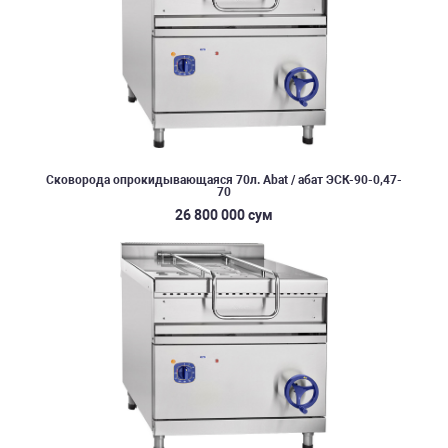
Сковорода опрокидывающаяся 70л. Abat / абат ЭСК-90-0,47-
70
26 800 000 сум