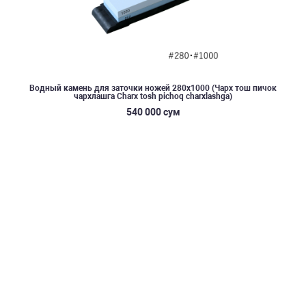
Водный камень для заточки ножей 280x1000 (Чарх тош пичок
чархлашга Charx tosh pichoq charxlashga)
540 000 сум