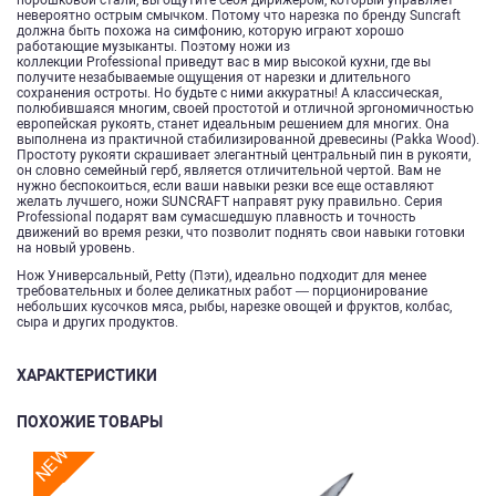
невероятно острым смычком. Потому что нарезка по бренду Suncraft
должна быть похожа на симфонию, которую играют хорошо
работающие музыканты. Поэтому ножи из
коллекции Professional приведут вас в мир высокой кухни, где вы
получите незабываемые ощущения от нарезки и длительного
сохранения остроты. Но будьте с ними аккуратны! А классическая,
полюбившаяся многим, своей простотой и отличной эргономичностью
европейская рукоять, станет идеальным решением для многих. Она
выполнена из практичной стабилизированной древесины (Pakka Wood).
Простоту рукояти скрашивает элегантный центральный пин в рукояти,
он словно семейный герб, является отличительной чертой. Вам не
нужно беспокоиться, если ваши навыки резки все еще оставляют
желать лучшего, ножи SUNCRAFT направят руку правильно. Серия
Professional подарят вам сумасшедшую плавность и точность
движений во время резки, что позволит поднять свои навыки готовки
на новый уровень.
Нож Универсальный, Petty (Пэти), идеально подходит для менее
требовательных и более деликатных работ — порционирование
небольших кусочков мяса, рыбы, нарезке овощей и фруктов, колбас,
сыра и других продуктов.
ХАРАКТЕРИСТИКИ
ПОХОЖИЕ ТОВАРЫ
NEW