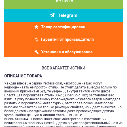
КУПИТЬ
Telegram
Товар сертифицирован
Гарантия от производителя
Установка и обслуживание
ВСЕ ХАРАКТЕРИСТИКИ
ОПИСАНИЕ ТОВАРА
Увидев впервые серию Professional, некоторые из Вас могут
недооценивать её простой стиль. Не стоит делать выводы только по
внешним признакам! Будьте уверены, внутри таится нечто дикое…
Блестящая порошковая сталь SG-2 (Super Gold №2) заставляет вас
взять в руку по-настоящему кровожадного ножевого зверя! Благодаря
развитию порошковой металлургии, этот сплав показывает более
высокие показатели не только режущих свойств, но и дает значительно
более длительное удержание заточки, даже превосходящее другую
чрезвычайно ценную в Японии сталь – VG-10. И
вновь SUNCRAFT показывает свое мастерство в изготовлении
великолепных японских ножей. Держа в руке профессиональный нож из
порошковой стали, вы ощутите себя дирижером, который управляет