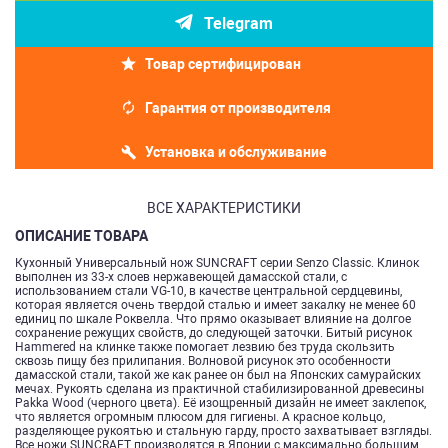
Telegram
Товар сертифицирован
Гарантия от производителя
Установка и обслуживание
ВСЕ ХАРАКТЕРИСТИКИ
ОПИСАНИЕ ТОВАРА
Кухонный Универсальный нож SUNCRAFT серии Senzo Classic. Клинок
выполнен из 33-х слоев нержавеющей дамасской стали, с
использованием стали VG-10, в качестве центральной сердцевины,
которая является очень твердой сталью и имеет закалку не менее 60
единиц по шкале Роквелла. Что прямо оказывает влияние на долгое
сохранение режущих свойств, до следующей заточки. Битый рисунок
Hammered на клинке также помогает лезвию без труда скользить
сквозь пищу без прилипания. Волновой рисунок это особенности
дамасской стали, такой же как ранее он был на Японских самурайских
мечах. Рукоять сделана из практичной стабилизированной древесины
Pakka Wood (черного цвета). Её изощренный дизайн не имеет заклепок,
что является огромным плюсом для гигиены. А красное кольцо,
разделяющее рукоятью и стальную гарду, просто захватывает взгляды.
Все ножи SUNCRAFT производятся в Японии с максимально большим