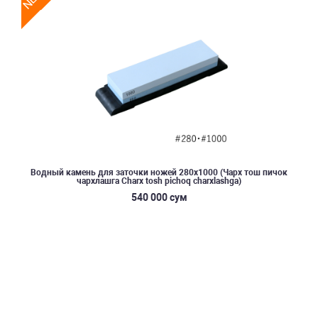
Водный камень для заточки ножей 280x1000 (Чарх тош пичок
чархлашга Charx tosh pichoq charxlashga)
540 000 сум